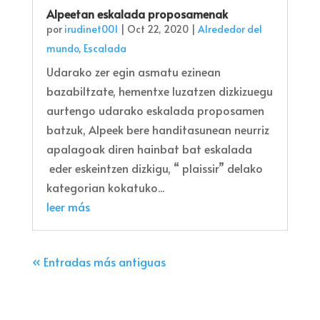
Alpeetan eskalada proposamenak
por
irudinet001
|
Oct 22, 2020
|
Alrededor del
mundo
,
Escalada
Udarako zer egin asmatu ezinean
bazabiltzate, hementxe luzatzen dizkizuegu
aurtengo udarako eskalada proposamen
batzuk, Alpeek bere handitasunean neurriz
apalagoak diren hainbat bat eskalada
eder eskeintzen dizkigu, “ plaissir” delako
kategorian kokatuko...
leer más
« Entradas más antiguas