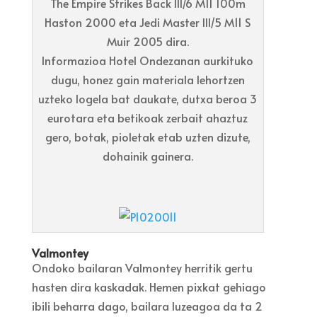
The Empire Strikes Back III/6 M11 100m
Haston 2000 eta Jedi Master III/5 M11 S
Muir 2005 dira.
Informazioa Hotel Ondezanan aurkituko
dugu, honez gain materiala lehortzen
uzteko logela bat daukate, dutxa beroa 3
eurotara eta betikoak zerbait ahaztuz
gero, botak, pioletak etab uzten dizute,
dohainik gainera.
Valmontey
Ondoko bailaran Valmontey herritik gertu
hasten dira kaskadak. Hemen pixkat gehiago
ibili beharra dago, bailara luzeagoa da ta 2