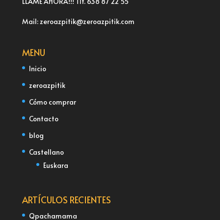
LLAME AHORA!!! Tlf. 638 87 22 55
Mail: zeroazpitik@zeroazpitik.com
MENU
Inicio
zeroazpitik
Cómo comprar
Contacto
blog
Castellano
Euskara
ARTÍCULOS RECIENTES