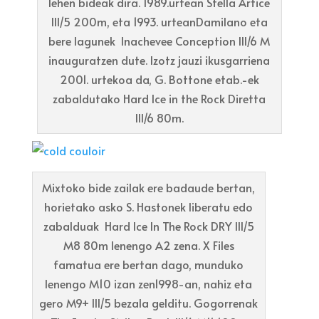
lehen bideak dira. 1989.urtean Stella Artice
III/5 200m, eta 1993. urteanDamilano eta
bere lagunek Inachevee Conception III/6 M
inauguratzen dute. Izotz jauzi ikusgarriena
2001. urtekoa da, G. Bottone etab.-ek
zabaldutako Hard Ice in the Rock Diretta
III/6 80m.
Mixtoko bide zailak ere badaude bertan,
horietako asko S. Hastonek liberatu edo
zabalduak Hard Ice In The Rock DRY III/5
M8 80m lenengo A2 zena. X Files
famatua ere bertan dago, munduko
lenengo M10 izan zen1998-an, nahiz eta
gero M9+ III/5 bezala gelditu. Gogorrenak