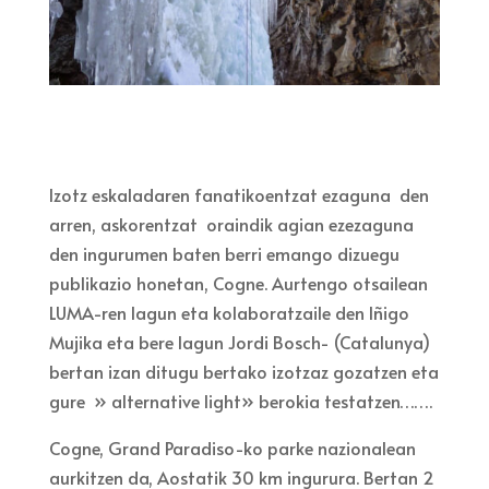
Izotz eskaladaren fanatikoentzat ezaguna den
arren, askorentzat oraindik agian ezezaguna
den ingurumen baten berri emango dizuegu
publikazio honetan, Cogne. Aurtengo otsailean
LUMA-ren lagun eta kolaboratzaile den Iñigo
Mujika eta bere lagun Jordi Bosch- (Catalunya)
bertan izan ditugu bertako izotzaz gozatzen eta
gure » alternative light» berokia testatzen…….
Cogne, Grand Paradiso-ko parke nazionalean
aurkitzen da, Aostatik 30 km ingurura. Bertan 2