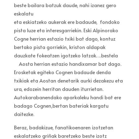
beste bailara batzuk daude, nahi izanez gero
eskalatu
eta eskiatzeko aukerak ere badaude, fondoko
pista luze eta interesgarriekin. Eski Alpinorako
Cogne herrian estazio txiki bat dago, kontuz
bertako pista gorriekin, kriston aldapak
dauzkate fokeatzen igotzeko latzak….bestela
Aosta herrian estazio handix
amar
bat dago.
Erosketak egiteko Cognen badaude denda
txikiak eta Aostan denetarik aurki dezakezu eta
ura, edozein herritan dauden iturrietan.
Autokarabanendako aparkaleku handi bat ere
badago Cognen,bertan bateriak kargatu
daitezke.
Beraz, badakizue, fanatikoenaren izotzetan