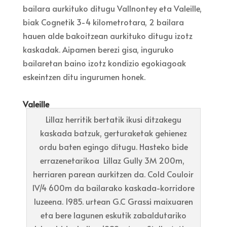
bailara aurkituko ditugu Vallnontey eta Valeille,
biak Cognetik 3-4 kilometrotara, 2 bailara
hauen alde bakoitzean aurkituko ditugu izotz
kaskadak. Aipamen berezi gisa, inguruko
bailaretan baino izotz kondizio egokiagoak
eskeintzen ditu ingurumen honek.
Valeille
Lillaz herritik bertatik ikusi ditzakegu
kaskada batzuk, gerturaketak gehienez
ordu baten egingo ditugu. Hasteko bide
errazenetarikoa Lillaz Gully 3M 200m,
herriaren parean aurkitzen da. Cold Couloir
IV/4 600m da bailarako kaskada-korridore
luzeena. 1985. urtean G.C Grassi maixuaren
eta bere lagunen eskutik zabaldutariko