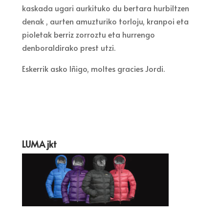
eskalatzeko griñak baretzeko beste izotz
kaskada ugari aurkituko du bertara hurbiltzen
denak , aurten amuzturiko torloju, kranpoi eta
pioletak berriz zorroztu eta hurrengo
denboraldirako prest utzi.
Eskerrik asko Iñigo, moltes gracies Jordi.
LUMA jkt