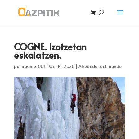
COGNE. Izotzetan
eskalatzen.
por
irudinet001
|
Oct 14, 2020
|
Alrededor del mundo