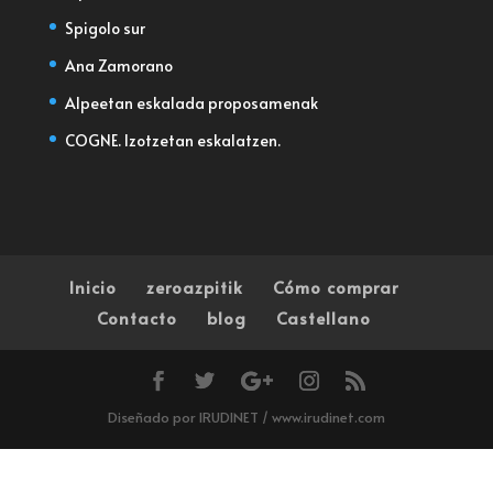
Qpachamama
Spigolo sur
Ana Zamorano
Alpeetan eskalada proposamenak
COGNE. Izotzetan eskalatzen.
Inicio
zeroazpitik
Cómo comprar
Contacto
blog
Castellano
Diseñado por IRUDINET / www.irudinet.com