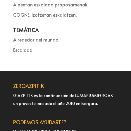
Ana Zamorano
Alpeetan eskalada proposamenak
COGNE. Izotzetan eskalatzen.
TEMÁTICA
Alrededor del mundo
Escalada
ZEROAZPITIK
0ºAZPITIK es la continuación de LUMAPLUMIFEROAK
un proyecto iniciado el año 2010 en Bergara.
PODEMOS AYUDARTE?