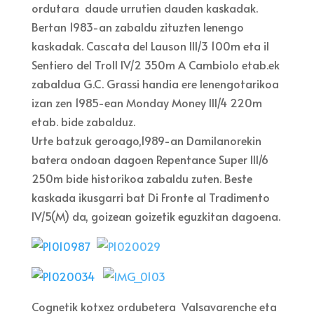
ordutara daude urrutien dauden kaskadak.
Bertan 1983-an zabaldu zituzten lenengo
kaskadak. Cascata del Lauson III/3 100m eta il
Sentiero del Troll IV/2 350m A Cambiolo etab.ek
zabaldua G.C. Grassi handia ere lenengotarikoa
izan zen 1985-ean Monday Money III/4 220m
etab. bide zabalduz.
Urte batzuk geroago,1989-an Damilanorekin
batera ondoan dagoen Repentance Super III/6
250m bide historikoa zabaldu zuten. Beste
kaskada ikusgarri bat Di Fronte al Tradimento
IV/5(M) da, goizean goizetik eguzkitan dagoena.
Cognetik kotxez ordubetera Valsavarenche eta